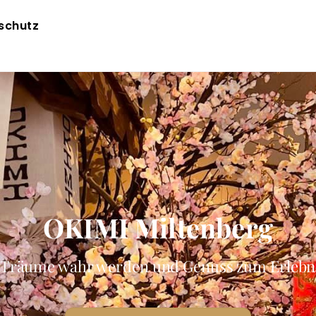
Back
schutz
To
Top
OKIMI Miltenberg
-Träume wahr werden und Genuss zum Erlebni