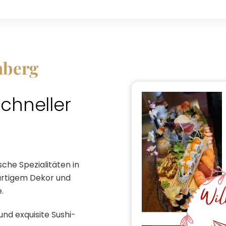
nberg
chneller
sche Spezialitäten in
artigem Dekor und
.
nd exquisite Sushi-